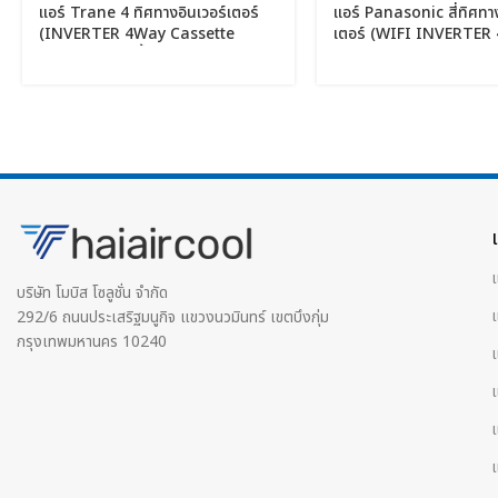
แอร์ Trane 4 ทิศทางอินเวอร์เตอร์
แอร์ Panasonic สี่ทิศทาง
(INVERTER 4Way Cassette
เตอร์ (WIFI INVERTER
Type) เบอร์ 5 น้ำยา R32 รุ่น
Cassette Type) PM-2.5 
AEROFLOW MYCE ขนาด
น้ำยา R32 รุ่น NANOE 
18,200BTU-60,000BTU
17,556BTU-48,371BT
แ
บริษัท โมบิส โซลูชั่น จำกัด
292/6 ถนนประเสริฐมนูกิจ แขวงนวมินทร์ เขตบึงกุ่ม
กรุงเทพมหานคร 10240
แ