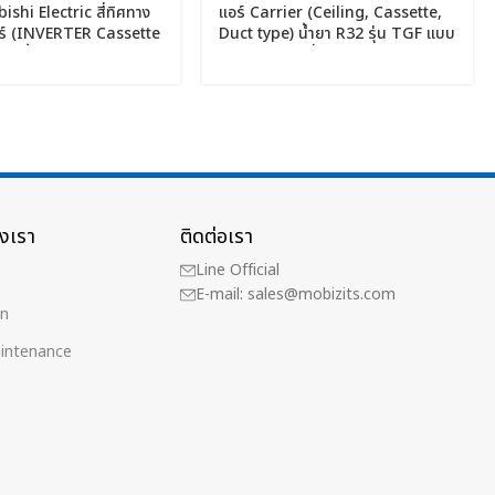
ishi Electric สี่ทิศทาง
แอร์ Carrier (Ceiling, Cassette,
อร์ (INVERTER Cassette
Duct type) น้ำยา R32 รุ่น TGF แบบ
 5 น้ำยา R32 รุ่น PLY-
แขวน เปลือย สี่ทิศทาง ขนาด
13,989BTU-48,000BTU
13,000BTU-60,000BTU
งเรา
ติดต่อเรา
Line Official
E-mail:
sales@mobizits.com
on
intenance