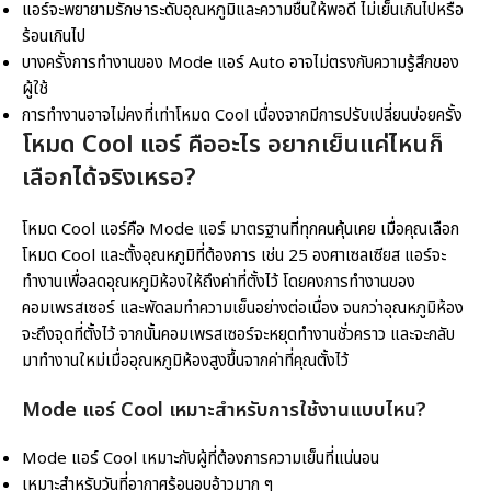
แอร์จะพยายามรักษาระดับอุณหภูมิและความชื้นให้พอดี ไม่เย็นเกินไปหรือ
ร้อนเกินไป
บางครั้งการทำงานของ Mode แอร์ Auto อาจไม่ตรงกับความรู้สึกของ
ผู้ใช้
การทำงานอาจไม่คงที่เท่าโหมด Cool เนื่องจากมีการปรับเปลี่ยนบ่อยครั้ง
โหมด Cool แอร์ คือ
อะไร อยากเย็นแค่ไหนก็
เลือกได้จริงเหรอ?
โหมด Cool แอร์คือ Mode แอร์ มาตรฐานที่ทุกคนคุ้นเคย เมื่อคุณเลือก
โหมด Cool และตั้งอุณหภูมิที่ต้องการ เช่น 25 องศาเซลเซียส แอร์จะ
ทำงานเพื่อลดอุณหภูมิห้องให้ถึงค่าที่ตั้งไว้ โดยคงการทำงานของ
คอมเพรสเซอร์ และพัดลมทำความเย็นอย่างต่อเนื่อง จนกว่าอุณหภูมิห้อง
จะถึงจุดที่ตั้งไว้ จากนั้นคอมเพรสเซอร์จะหยุดทำงานชั่วคราว และจะกลับ
มาทำงานใหม่เมื่ออุณหภูมิห้องสูงขึ้นจากค่าที่คุณตั้งไว้
Mode แอร์
Cool เหมาะสำหรับการใช้งานแบบไหน?
Mode แอร์ Cool เหมาะกับผู้ที่ต้องการความเย็นที่แน่นอน
เหมาะสำหรับวันที่อากาศร้อนอบอ้าวมาก ๆ