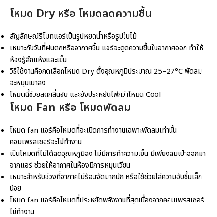
โหมด Dry หรือ โหมดลดความชื้น
สัญลักษณ์รีโมทแอร์เป็นรูปหยดน้ำหรือรูปใบไม้
เหมาะกับวันที่ฝนตกหรืออากาศชื้น แอร์จะดูดความชื้นในอากาศออก ทำให้
ห้องรู้สึกแห้งและเย็น
วิธีใช้งานคือกดเลือกโหมด Dry ตั้งอุณหภูมิประมาณ 25–27°C พัดลม
จะหมุนเบาลง
โหมดนี้ช่วยลดกลิ่นอับ และยังประหยัดไฟกว่าโหมด Cool
โหมด Fan หรือ โหมดพัดลม
โหมด fan แอร์คือโหมดที่จะเปิดการทำงานเฉพาะพัดลมเท่านั้น
คอมเพรสเซอร์จะไม่ทำงาน
เป็นโหมดที่ไม่ได้ลดอุณหภูมิลง ไม่มีการทำความเย็น มีเพียงลมเป่าออกมา
จากแอร์ ช่วยให้อากาศในห้องมีการหมุนเวียน
เหมาะสำหรับช่วงที่อากาศไม่ร้อนจัดมากนัก หรือใช้ช่วยไล่ความอับชื้นเล็ก
น้อย
โหมด fan แอร์คือโหมดที่ประหยัดพลังงานที่สุดเนื่องจากคอมเพรสเซอร์
ไม่ทำงาน