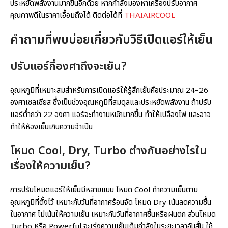
ประหยัดพลังงานมากขึ้นอีกด้วย หากกำลังมองหาเครื่องปรับอากาศ
คุณภาพดีในราคาเอื้อมถึงได้ ติดต่อได้ที่
THAIAIRCOOL
คำถามที่พบบ่อยเกี่ยวกับ
วิธีเปิดแอร์ให้เย็น
ปรับแอร์กี่องศาถึงจะเย็น?
อุณหภูมิที่เหมาะสมสำหรับการเปิดแอร์ให้รู้สึกเย็นคือประมาณ 24–26
องศาเซลเซียส ซึ่งเป็นช่วงอุณหภูมิที่สมดุลและประหยัดพลังงาน ถ้าปรับ
แอร์ต่ำกว่า 22 องศา แอร์จะทำงานหนักมากขึ้น ทำให้เปลืองไฟ และอาจ
ทำให้ห้องเย็นเกินความจำเป็น
โหมด Cool, Dry, Turbo ต่างกันอย่างไรใน
เรื่องให้ความเย็น?
การปรับโหมดแอร์ให้เย็นมีหลายแบบ โหมด Cool ทำความเย็นตาม
อุณหภูมิที่ตั้งไว้ เหมาะกับวันที่อากาศร้อนจัด โหมด Dry เน้นลดความชื้น
ในอากาศ ไม่เน้นให้ความเย็น เหมาะกับวันที่อากาศชื้นหรือฝนตก ส่วนโหมด
Turbo หรือ Powerful จะเร่งความเย็นเต็มกำลังในระยะเวลาอันสั้น ใช้