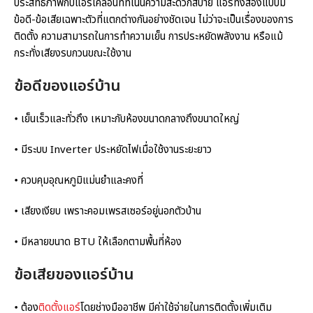
ประสิทธิภาพกับแอร์เคลื่อนที่ที่เน้นความสะดวกสบาย แอร์ทั้งสองแบบมี
ข้อดี-ข้อเสียเฉพาะตัวที่แตกต่างกันอย่างชัดเจน ไม่ว่าจะเป็นเรื่องของการ
ติดตั้ง ความสามารถในการทำความเย็น การประหยัดพลังงาน หรือแม้
กระทั่งเสียงรบกวนขณะใช้งาน
ข้อดีของแอร์บ้าน
𑇐 เย็นเร็วและทั่วถึง เหมาะกับห้องขนาดกลางถึงขนาดใหญ่
𑇐 มีระบบ Inverter ประหยัดไฟเมื่อใช้งานระยะยาว
𑇐 ควบคุมอุณหภูมิแม่นยำและคงที่
𑇐 เสียงเงียบ เพราะคอมเพรสเซอร์อยู่นอกตัวบ้าน
𑇐 มีหลายขนาด BTU ให้เลือกตามพื้นที่ห้อง
ข้อเสียของแอร์บ้าน
𑇐 ต้อง
ติดตั้งแอร์
โดยช่างมืออาชีพ มีค่าใช้จ่ายในการติดตั้งเพิ่มเติม