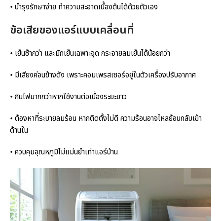
𑇐 บำรุงรักษาง่าย ทำความสะอาดเบื้องต้นได้ด้วยตัวเอง
ข้อเสียของแอร์แบบเคลื่อนที่
𑇐 เย็นช้ากว่า และมักเย็นเฉพาะจุด กระจายลมเย็นได้น้อยกว่า
𑇐 มีเสียงค่อนข้างดัง เพราะคอมเพรสเซอร์อยู่ในตัวเครื่องปรับอากาศ
𑇐 กินไฟมากกว่าหากใช้งานต่อเนื่องระยะยาว
𑇐 ต้องหาที่ระบายลมร้อน หากติดตั้งไม่ดี ความร้อนอาจไหลย้อนกลับเข้า
ด้านใน
𑇐 ควบคุมอุณหภูมิไม่แม่นยำเท่าแอร์บ้าน