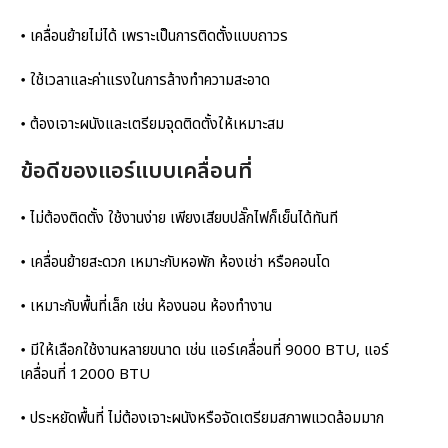
𑇐 เคลื่อนย้ายไม่ได้ เพราะเป็นการติดตั้งแบบถาวร
𑇐 ใช้เวลาและค่าแรงในการล้างทำความสะอาด
𑇐 ต้องเจาะผนังและเตรียมจุดติดตั้งให้เหมาะสม
ข้อดีของแอร์แบบเคลื่อนที่
𑇐 ไม่ต้องติดตั้ง ใช้งานง่าย เพียงเสียบปลั๊กไฟก็เย็นได้ทันที
𑇐 เคลื่อนย้ายสะดวก เหมาะกับหอพัก ห้องเช่า หรือคอนโด
𑇐 เหมาะกับพื้นที่เล็ก เช่น ห้องนอน ห้องทำงาน
𑇐 มีให้เลือกใช้งานหลายขนาด เช่น แอร์เคลื่อนที่ 9000 BTU, แอร์
เคลื่อนที่ 12000 BTU
𑇐 ประหยัดพื้นที่ ไม่ต้องเจาะผนังหรือจัดเตรียมสภาพแวดล้อมมาก